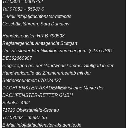
Tel 0800 – 0005732
Tel 07062 – 65987-0
E-Mail info[at]dachfenster-retter.de
Geschäftsführerin: Sara Dundiew
Handelsregister: HR B 790508
Registergericht: Amtsgericht Stuttgart
Umsatzsteuer-Identifikationsnummer gem. § 27a UStG:
DE362660987
Eingetragen bei der Handwerkskammer Stuttgart in der
Handwerksrolle als Zimmererbetrieb mit der
Betriebsnummer: 670124427
DACHFENSTER-AKADEMIE® ist eine Marke der
DACHFENSTER-RETTER GMBH
Schulstr. 46/2
71720 Oberstenfeld-Gronau
Tel 07062 – 65987-35
E-Mail info[at]dachfenster-akademie.de