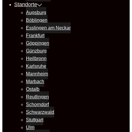
Standorte
Augsburg
Böblingen
Esslingen am Neckar
Frankfurt
Göppingen
Günzburg
Heilbronn
Karlsruhe
Mannheim
Marbach
Ostalb
Reutlingen
Schorndorf
Schwarzwald
Stuttgart
Ulm