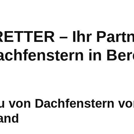
TER – Ihr Partne
chfenstern in Be
u von Dachfenstern v
and