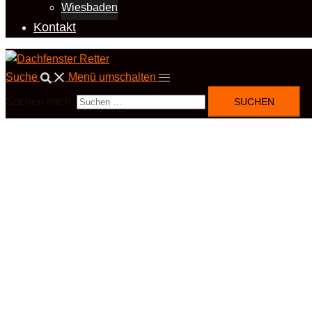
Wiesbaden
Kontakt
Suche
Menü umschalten
Suchen nach: