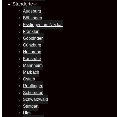
Standorte
Augsburg
Böblingen
Esslingen am Neckar
Frankfurt
Göppingen
Günzburg
Heilbronn
Karlsruhe
Mannheim
Marbach
Ostalb
Reutlingen
Schorndorf
Schwarzwald
Stuttgart
Ulm