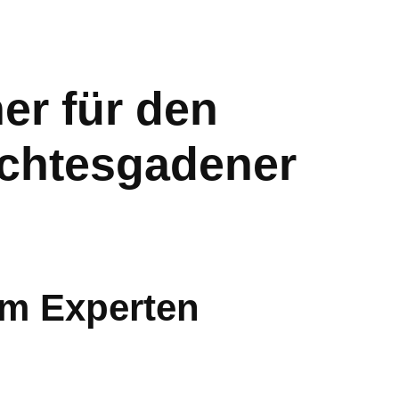
r für den
rchtesgadener
om Experten