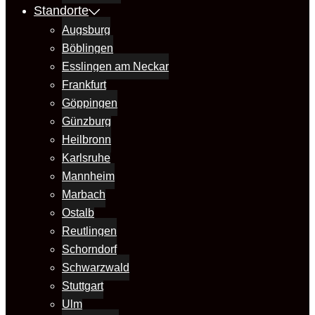
Standorte
Augsburg
Böblingen
Esslingen am Neckar
Frankfurt
Göppingen
Günzburg
Heilbronn
Karlsruhe
Mannheim
Marbach
Ostalb
Reutlingen
Schorndorf
Schwarzwald
Stuttgart
Ulm