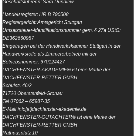
Geschäftsführerin: Sara Dundiew
Handelsregister: HR B 790508
Registergericht: Amtsgericht Stuttgart
Umsatzsteuer-Identifikationsnummer gem. § 27a UStG:
DE362660987
Eingetragen bei der Handwerkskammer Stuttgart in der
Handwerksrolle als Zimmererbetrieb mit der
Betriebsnummer: 670124427
DACHFENSTER-AKADEMIE® ist eine Marke der
DACHFENSTER-RETTER GMBH
Schulstr. 46/2
71720 Oberstenfeld-Gronau
Tel 07062 – 65987-35
E-Mail info[at]dachfenster-akademie.de
DACHFENSTER-GUTACHTER® ist eine Marke der
DACHFENSTER-RETTER GMBH
Rathausplatz 10