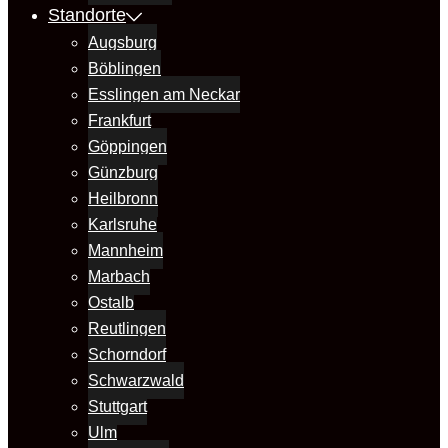
Standorte
Augsburg
Böblingen
Esslingen am Neckar
Frankfurt
Göppingen
Günzburg
Heilbronn
Karlsruhe
Mannheim
Marbach
Ostalb
Reutlingen
Schorndorf
Schwarzwald
Stuttgart
Ulm