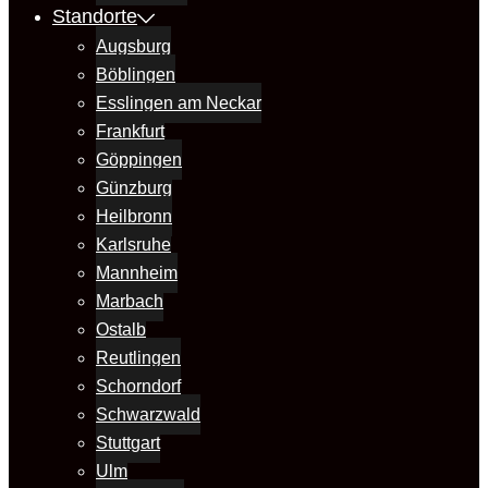
Standorte
Augsburg
Böblingen
Esslingen am Neckar
Frankfurt
Göppingen
Günzburg
Heilbronn
Karlsruhe
Mannheim
Marbach
Ostalb
Reutlingen
Schorndorf
Schwarzwald
Stuttgart
Ulm