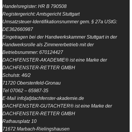
Handelsregister: HR B 790508
Registergericht: Amtsgericht Stuttgart
Umsatzsteuer-Identifikationsnummer gem. § 27a UStG:
DE362660987
Eingetragen bei der Handwerkskammer Stuttgart in der
Handwerksrolle als Zimmererbetrieb mit der
Betriebsnummer: 670124427
DACHFENSTER-AKADEMIE® ist eine Marke der
DACHFENSTER-RETTER GMBH
Schulstr. 46/2
71720 Oberstenfeld-Gronau
Tel 07062 – 65987-35
E-Mail info[at]dachfenster-akademie.de
DACHFENSTER-GUTACHTER® ist eine Marke der
DACHFENSTER-RETTER GMBH
Rathausplatz 10
71672 Marbach-Rielingshausen