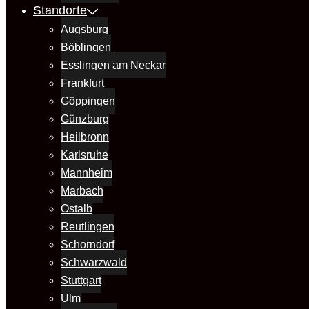
Standorte
Augsburg
Böblingen
Esslingen am Neckar
Frankfurt
Göppingen
Günzburg
Heilbronn
Karlsruhe
Mannheim
Marbach
Ostalb
Reutlingen
Schorndorf
Schwarzwald
Stuttgart
Ulm