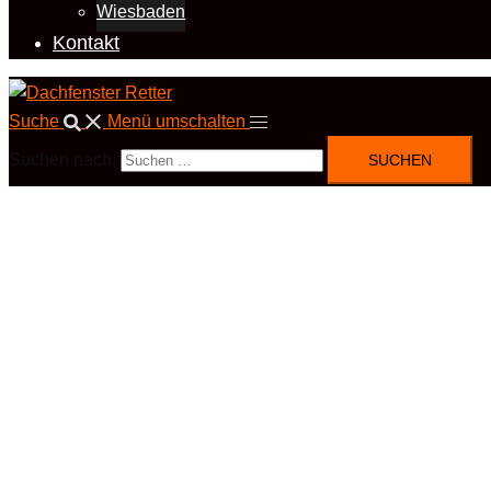
Wiesbaden
Kontakt
Suche
Menü umschalten
Suchen nach: