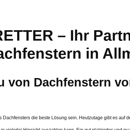
TER – Ihr Partne
chfenstern in All
 von Dachfenstern vo
s Dachfensters die beste Lösung sein. Heutzutage gibt es auf 
 in vielerlei Hinsicht auszahlen kann. Ein gut platziertes und q