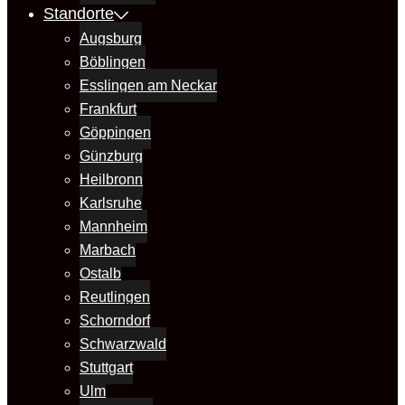
Standorte
Augsburg
Böblingen
Esslingen am Neckar
Frankfurt
Göppingen
Günzburg
Heilbronn
Karlsruhe
Mannheim
Marbach
Ostalb
Reutlingen
Schorndorf
Schwarzwald
Stuttgart
Ulm