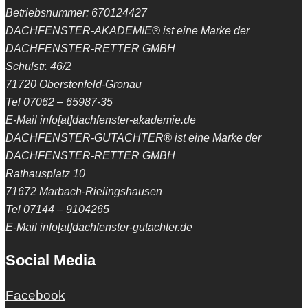
Betriebsnummer: 670124427
DACHFENSTER-AKADEMIE® ist eine Marke der
DACHFENSTER-RETTER GMBH
Schulstr. 46/2
71720 Oberstenfeld-Gronau
Tel 07062 – 65987-35
E-Mail info[at]dachfenster-akademie.de
DACHFENSTER-GUTACHTER® ist eine Marke der
DACHFENSTER-RETTER GMBH
Rathausplatz 10
71672 Marbach-Rielingshausen
Tel 07144 – 9104265
E-Mail info[at]dachfenster-gutachter.de
Social Media
Facebook