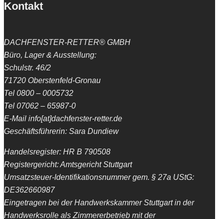
Kontakt
DACHFENSTER-RETTER® GMBH
Büro, Lager & Ausstellung:
Schulstr. 46/2
71720 Oberstenfeld-Gronau
Tel 0800 – 0005732
Tel 07062 – 65987-0
E-Mail info[at]dachfenster-retter.de
Geschäftsführerin: Sara Dundiew
Handelsregister: HR B 790508
Registergericht: Amtsgericht Stuttgart
Umsatzsteuer-Identifikationsnummer gem. § 27a UStG:
DE362660987
Eingetragen bei der Handwerkskammer Stuttgart in der
Handwerksrolle als Zimmererbetrieb mit der