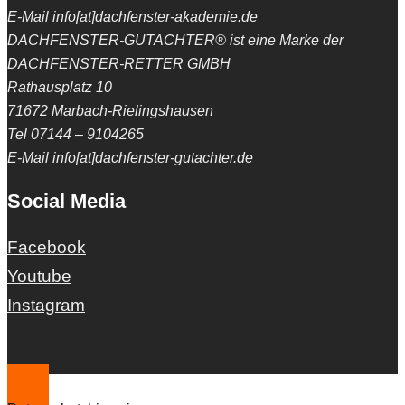
E-Mail info[at]dachfenster-akademie.de
DACHFENSTER-GUTACHTER® ist eine Marke der
DACHFENSTER-RETTER GMBH
Rathausplatz 10
71672 Marbach-Rielingshausen
Tel 07144 – 9104265
E-Mail info[at]dachfenster-gutachter.de
Social Media
Facebook
Youtube
Instagram