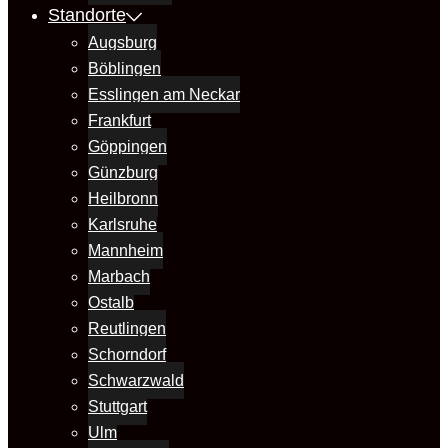
Standorte
Augsburg
Böblingen
Esslingen am Neckar
Frankfurt
Göppingen
Günzburg
Heilbronn
Karlsruhe
Mannheim
Marbach
Ostalb
Reutlingen
Schorndorf
Schwarzwald
Stuttgart
Ulm