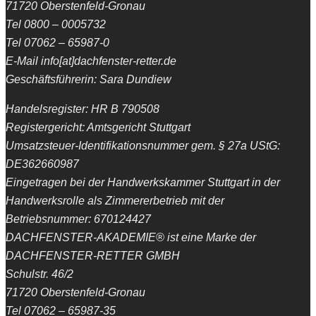
71720 Oberstenfeld-Gronau
Tel 0800 – 0005732
Tel 07062 – 65987-0
E-Mail info[at]dachfenster-retter.de
Geschäftsführerin: Sara Dundiew
Handelsregister: HR B 790508
Registergericht: Amtsgericht Stuttgart
Umsatzsteuer-Identifikationsnummer gem. § 27a UStG:
DE362660987
Eingetragen bei der Handwerkskammer Stuttgart in der
Handwerksrolle als Zimmererbetrieb mit der
Betriebsnummer: 670124427
DACHFENSTER-AKADEMIE® ist eine Marke der
DACHFENSTER-RETTER GMBH
Schulstr. 46/2
71720 Oberstenfeld-Gronau
Tel 07062 – 65987-35