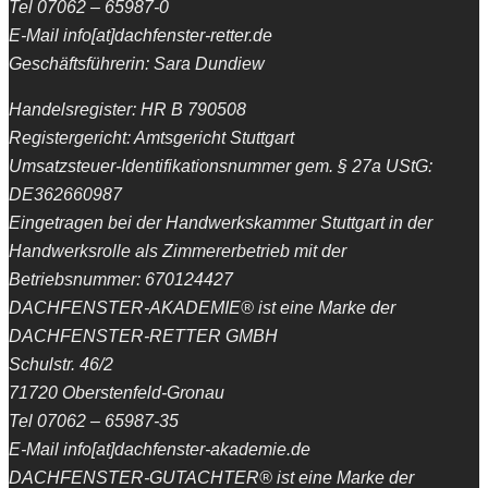
Tel 07062 – 65987-0
E-Mail info[at]dachfenster-retter.de
Geschäftsführerin: Sara Dundiew
Handelsregister: HR B 790508
Registergericht: Amtsgericht Stuttgart
Umsatzsteuer-Identifikationsnummer gem. § 27a UStG:
DE362660987
Eingetragen bei der Handwerkskammer Stuttgart in der
Handwerksrolle als Zimmererbetrieb mit der
Betriebsnummer: 670124427
DACHFENSTER-AKADEMIE® ist eine Marke der
DACHFENSTER-RETTER GMBH
Schulstr. 46/2
71720 Oberstenfeld-Gronau
Tel 07062 – 65987-35
E-Mail info[at]dachfenster-akademie.de
DACHFENSTER-GUTACHTER® ist eine Marke der