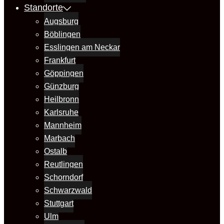
Standorte
Augsburg
Böblingen
Esslingen am Neckar
Frankfurt
Göppingen
Günzburg
Heilbronn
Karlsruhe
Mannheim
Marbach
Ostalb
Reutlingen
Schorndorf
Schwarzwald
Stuttgart
Ulm