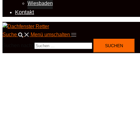
Wiesbaden
Kontakt
Suche
Menü umschalten
Suchen nach: