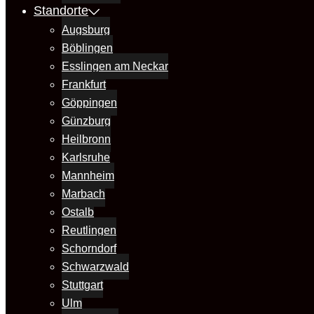
Standorte
Augsburg
Böblingen
Esslingen am Neckar
Frankfurt
Göppingen
Günzburg
Heilbronn
Karlsruhe
Mannheim
Marbach
Ostalb
Reutlingen
Schorndorf
Schwarzwald
Stuttgart
Ulm