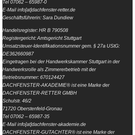
Tel 07062 – 65987-0
E-Mail info[at]dachfenster-retter.de
Geschäftsführerin: Sara Dundiew
Handelsregister: HR B 790508
Registergericht: Amtsgericht Stuttgart
Umsatzsteuer-Identifikationsnummer gem. § 27a UStG:
DE362660987
Eingetragen bei der Handwerkskammer Stuttgart in der
Handwerksrolle als Zimmererbetrieb mit der
Betriebsnummer: 670124427
DACHFENSTER-AKADEMIE® ist eine Marke der
DACHFENSTER-RETTER GMBH
Schulstr. 46/2
71720 Oberstenfeld-Gronau
Tel 07062 – 65987-35
E-Mail info[at]dachfenster-akademie.de
DACHFENSTER-GUTACHTER® ist eine Marke der