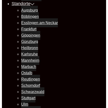
Standorte
Augsburg
Böblingen
Esslingen am Neckar
Frankfurt
Göppingen
Günzburg
Heilbronn
Karlsruhe
Mannheim
Marbach
Ostalb
Reutlingen
Schorndorf
Schwarzwald
Stuttgart
Ulm