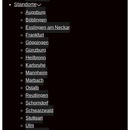
Standorte
Augsburg
Böblingen
Esslingen am Neckar
Frankfurt
Göppingen
Günzburg
Heilbronn
Karlsruhe
Mannheim
Marbach
Ostalb
Reutlingen
Schorndorf
Schwarzwald
Stuttgart
Ulm