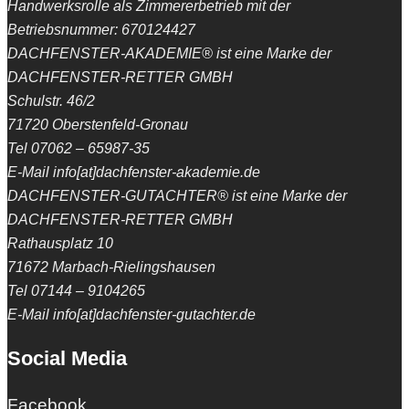
Handwerksrolle als Zimmererbetrieb mit der
Betriebsnummer: 670124427
DACHFENSTER-AKADEMIE® ist eine Marke der
DACHFENSTER-RETTER GMBH
Schulstr. 46/2
71720 Oberstenfeld-Gronau
Tel 07062 – 65987-35
E-Mail info[at]dachfenster-akademie.de
DACHFENSTER-GUTACHTER® ist eine Marke der
DACHFENSTER-RETTER GMBH
Rathausplatz 10
71672 Marbach-Rielingshausen
Tel 07144 – 9104265
E-Mail info[at]dachfenster-gutachter.de
Social Media
Facebook