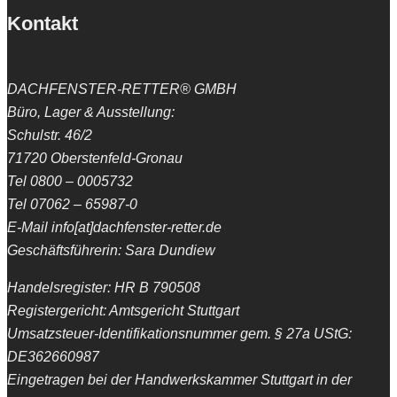
Kontakt
DACHFENSTER-RETTER® GMBH
Büro, Lager & Ausstellung:
Schulstr. 46/2
71720 Oberstenfeld-Gronau
Tel 0800 – 0005732
Tel 07062 – 65987-0
E-Mail info[at]dachfenster-retter.de
Geschäftsführerin: Sara Dundiew
Handelsregister: HR B 790508
Registergericht: Amtsgericht Stuttgart
Umsatzsteuer-Identifikationsnummer gem. § 27a UStG:
DE362660987
Eingetragen bei der Handwerkskammer Stuttgart in der