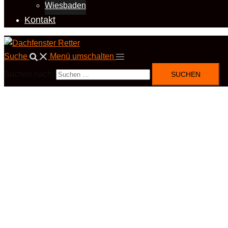
Wiesbaden
Kontakt
Suche
Menü umschalten
Suchen nach: