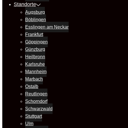
Standorte
Augsburg
Böblingen
Esslingen am Neckar
Frankfurt
Göppingen
Günzburg
Heilbronn
Karlsruhe
Mannheim
Marbach
Ostalb
Reutlingen
Schorndorf
Schwarzwald
Stuttgart
Ulm