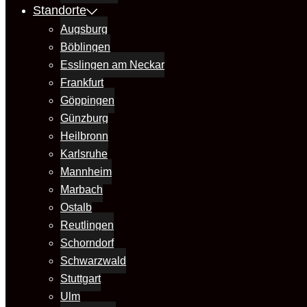
Standorte
Augsburg
Böblingen
Esslingen am Neckar
Frankfurt
Göppingen
Günzburg
Heilbronn
Karlsruhe
Mannheim
Marbach
Ostalb
Reutlingen
Schorndorf
Schwarzwald
Stuttgart
Ulm