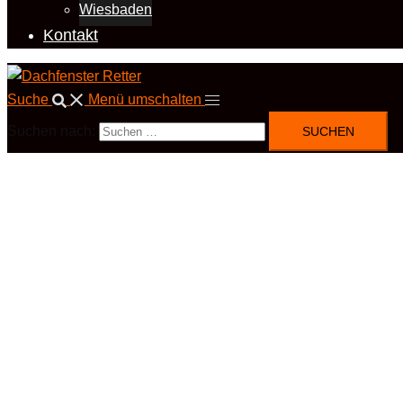
Wiesbaden
Kontakt
Suche
Menü umschalten
Suchen nach: