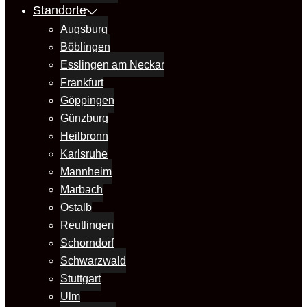
Standorte
Augsburg
Böblingen
Esslingen am Neckar
Frankfurt
Göppingen
Günzburg
Heilbronn
Karlsruhe
Mannheim
Marbach
Ostalb
Reutlingen
Schorndorf
Schwarzwald
Stuttgart
Ulm