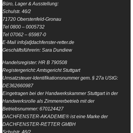
Büro, Lager & Ausstellung:
Schulstr. 46/2
71720 Oberstenfeld-Gronau
Tel 0800 – 0005732
Tel 07062 – 65987-0
E-Mail info[at]dachfenster-retter.de
Geschäftsführerin: Sara Dundiew
Handelsregister: HR B 790508
Registergericht: Amtsgericht Stuttgart
Umsatzsteuer-Identifikationsnummer gem. § 27a UStG:
DE362660987
Eingetragen bei der Handwerkskammer Stuttgart in der
Handwerksrolle als Zimmererbetrieb mit der
Betriebsnummer: 670124427
DACHFENSTER-AKADEMIE® ist eine Marke der
DACHFENSTER-RETTER GMBH
Schulstr. 46/2