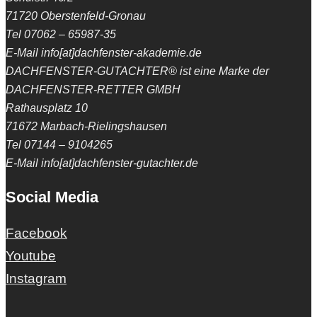
71720 Oberstenfeld-Gronau
Tel 07062 – 65987-35
E-Mail info[at]dachfenster-akademie.de
DACHFENSTER-GUTACHTER® ist eine Marke der
DACHFENSTER-RETTER GMBH
Rathausplatz 10
71672 Marbach-Rielingshausen
Tel 07144 – 9104265
E-Mail info[at]dachfenster-gutachter.de
Social Media
Facebook
Youtube
Instagram