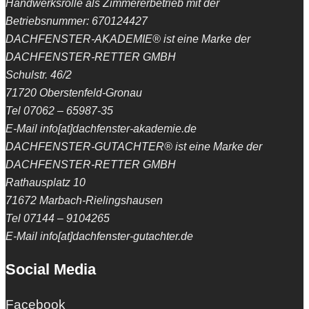
Handwerksrolle als Zimmererbetrieb mit der
Betriebsnummer: 670124427
DACHFENSTER-AKADEMIE® ist eine Marke der
DACHFENSTER-RETTER GMBH
Schulstr. 46/2
71720 Oberstenfeld-Gronau
Tel 07062 – 65987-35
E-Mail info[at]dachfenster-akademie.de
DACHFENSTER-GUTACHTER® ist eine Marke der
DACHFENSTER-RETTER GMBH
Rathausplatz 10
71672 Marbach-Rielingshausen
Tel 07144 – 9104265
E-Mail info[at]dachfenster-gutachter.de
Social Media
Facebook