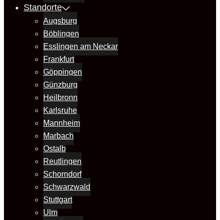
Standorte
Augsburg
Böblingen
Esslingen am Neckar
Frankfurt
Göppingen
Günzburg
Heilbronn
Karlsruhe
Mannheim
Marbach
Ostalb
Reutlingen
Schorndorf
Schwarzwald
Stuttgart
Ulm