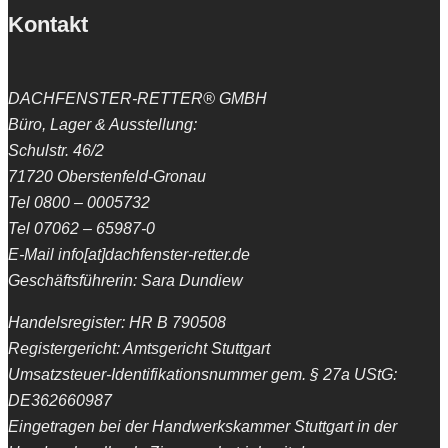
Kontakt
DACHFENSTER-RETTER® GMBH
Büro, Lager & Ausstellung:
Schulstr. 46/2
71720 Oberstenfeld-Gronau
Tel 0800 – 0005732
Tel 07062 – 65987-0
E-Mail info[at]dachfenster-retter.de
Geschäftsführerin: Sara Dundiew
Handelsregister: HR B 790508
Registergericht: Amtsgericht Stuttgart
Umsatzsteuer-Identifikationsnummer gem. § 27a UStG:
DE362660987
Eingetragen bei der Handwerkskammer Stuttgart in der