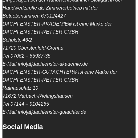
Handwerksrolle als Zimmererbetrieb mit der
Betriebsnummer: 670124427
DACHFENSTER-AKADEMIE® ist eine Marke der
DACHFENSTER-RETTER GMBH
Schulstr. 46/2
71720 Oberstenfeld-Gronau
Tel 07062 – 65987-35
E-Mail info[at]dachfenster-akademie.de
DACHFENSTER-GUTACHTER® ist eine Marke der
DACHFENSTER-RETTER GMBH
Rathausplatz 10
71672 Marbach-Rielingshausen
Tel 07144 – 9104265
E-Mail info[at]dachfenster-gutachter.de
Social Media