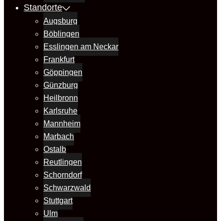
Standorte
Augsburg
Böblingen
Esslingen am Neckar
Frankfurt
Göppingen
Günzburg
Heilbronn
Karlsruhe
Mannheim
Marbach
Ostalb
Reutlingen
Schorndorf
Schwarzwald
Stuttgart
Ulm