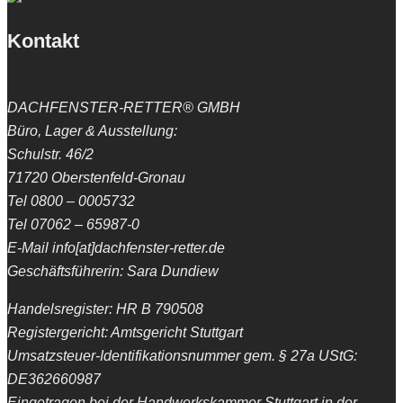
Kontakt
DACHFENSTER-RETTER® GMBH
Büro, Lager & Ausstellung:
Schulstr. 46/2
71720 Oberstenfeld-Gronau
Tel 0800 – 0005732
Tel 07062 – 65987-0
E-Mail info[at]dachfenster-retter.de
Geschäftsführerin: Sara Dundiew
Handelsregister: HR B 790508
Registergericht: Amtsgericht Stuttgart
Umsatzsteuer-Identifikationsnummer gem. § 27a UStG:
DE362660987
Eingetragen bei der Handwerkskammer Stuttgart in der