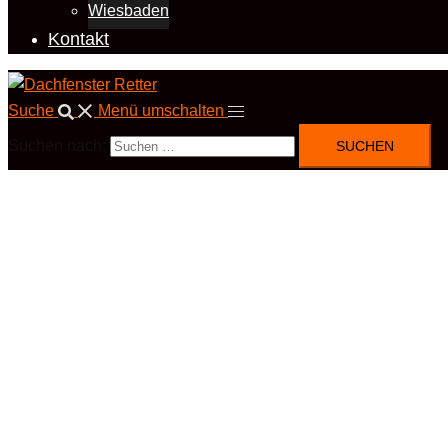
Wiesbaden
Kontakt
Suche
Menü umschalten
Suchen nach: