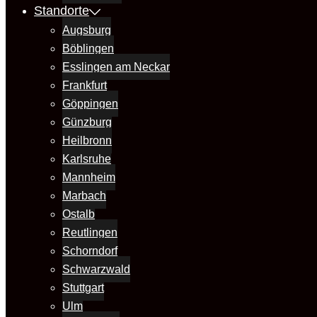
Standorte
Augsburg
Böblingen
Esslingen am Neckar
Frankfurt
Göppingen
Günzburg
Heilbronn
Karlsruhe
Mannheim
Marbach
Ostalb
Reutlingen
Schorndorf
Schwarzwald
Stuttgart
Ulm