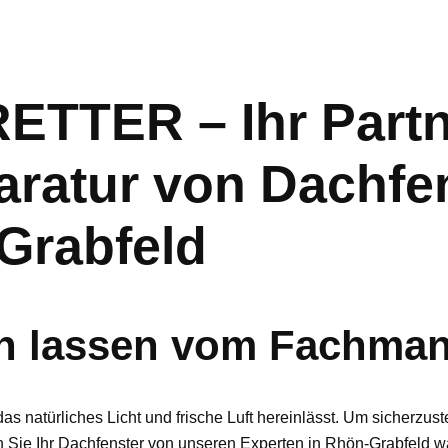
TER – Ihr Partn
ratur von Dachfe
Grabfeld
en lassen vom Fachman
as natürliches Licht und frische Luft hereinlässt. Um sicherzus
n Sie Ihr Dachfenster von unseren Experten in Rhön-Grabfeld w