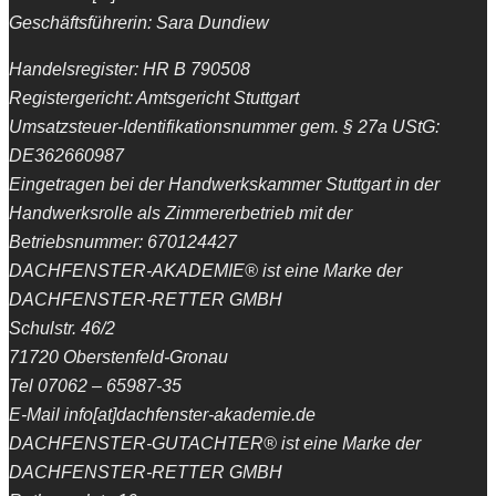
Geschäftsführerin: Sara Dundiew
Handelsregister: HR B 790508
Registergericht: Amtsgericht Stuttgart
Umsatzsteuer-Identifikationsnummer gem. § 27a UStG:
DE362660987
Eingetragen bei der Handwerkskammer Stuttgart in der
Handwerksrolle als Zimmererbetrieb mit der
Betriebsnummer: 670124427
DACHFENSTER-AKADEMIE® ist eine Marke der
DACHFENSTER-RETTER GMBH
Schulstr. 46/2
71720 Oberstenfeld-Gronau
Tel 07062 – 65987-35
E-Mail info[at]dachfenster-akademie.de
DACHFENSTER-GUTACHTER® ist eine Marke der
DACHFENSTER-RETTER GMBH