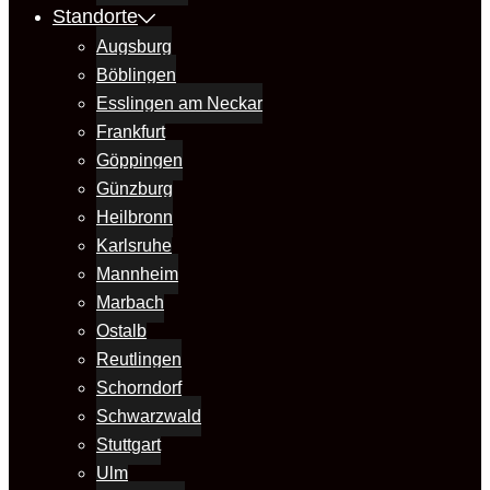
Standorte
Augsburg
Böblingen
Esslingen am Neckar
Frankfurt
Göppingen
Günzburg
Heilbronn
Karlsruhe
Mannheim
Marbach
Ostalb
Reutlingen
Schorndorf
Schwarzwald
Stuttgart
Ulm