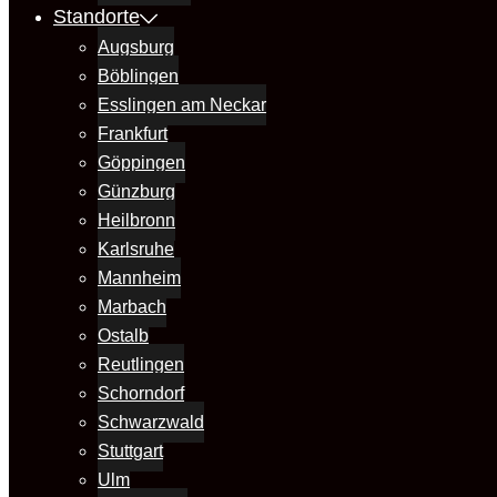
Standorte
Augsburg
Böblingen
Esslingen am Neckar
Frankfurt
Göppingen
Günzburg
Heilbronn
Karlsruhe
Mannheim
Marbach
Ostalb
Reutlingen
Schorndorf
Schwarzwald
Stuttgart
Ulm