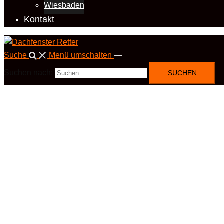
Wiesbaden
Kontakt
Suche
Menü umschalten
Suchen nach: