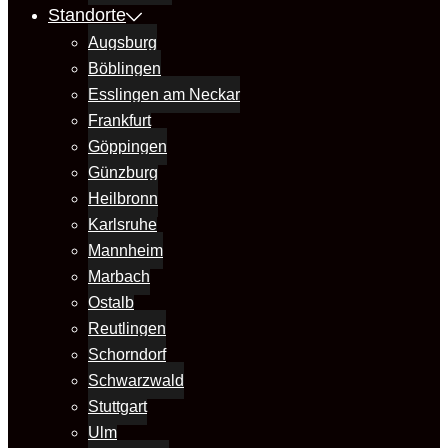
Standorte
Augsburg
Böblingen
Esslingen am Neckar
Frankfurt
Göppingen
Günzburg
Heilbronn
Karlsruhe
Mannheim
Marbach
Ostalb
Reutlingen
Schorndorf
Schwarzwald
Stuttgart
Ulm