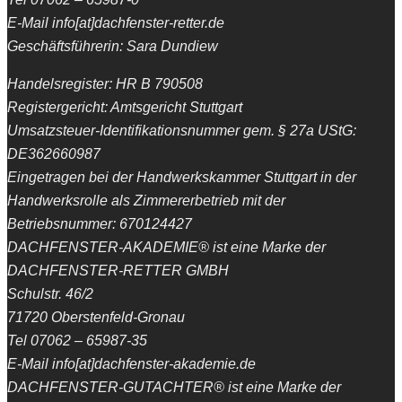
E-Mail info[at]dachfenster-retter.de
Geschäftsführerin: Sara Dundiew
Handelsregister: HR B 790508
Registergericht: Amtsgericht Stuttgart
Umsatzsteuer-Identifikationsnummer gem. § 27a UStG:
DE362660987
Eingetragen bei der Handwerkskammer Stuttgart in der
Handwerksrolle als Zimmererbetrieb mit der
Betriebsnummer: 670124427
DACHFENSTER-AKADEMIE® ist eine Marke der
DACHFENSTER-RETTER GMBH
Schulstr. 46/2
71720 Oberstenfeld-Gronau
Tel 07062 – 65987-35
E-Mail info[at]dachfenster-akademie.de
DACHFENSTER-GUTACHTER® ist eine Marke der