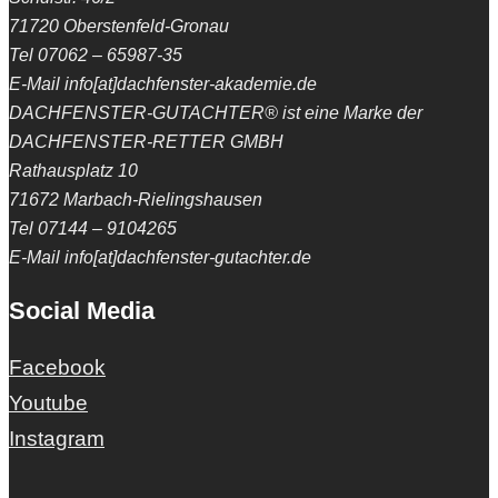
71720 Oberstenfeld-Gronau
Tel 07062 – 65987-35
E-Mail info[at]dachfenster-akademie.de
DACHFENSTER-GUTACHTER® ist eine Marke der
DACHFENSTER-RETTER GMBH
Rathausplatz 10
71672 Marbach-Rielingshausen
Tel 07144 – 9104265
E-Mail info[at]dachfenster-gutachter.de
Social Media
Facebook
Youtube
Instagram