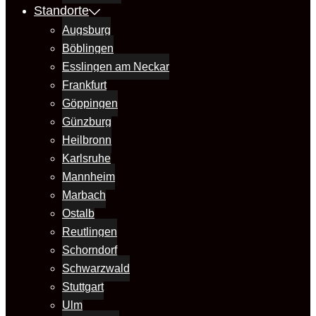
Standorte
Augsburg
Böblingen
Esslingen am Neckar
Frankfurt
Göppingen
Günzburg
Heilbronn
Karlsruhe
Mannheim
Marbach
Ostalb
Reutlingen
Schorndorf
Schwarzwald
Stuttgart
Ulm