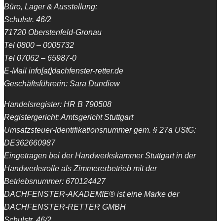
Büro, Lager & Ausstellung:
Schulstr. 46/2
71720 Oberstenfeld-Gronau
Tel 0800 – 0005732
Tel 07062 – 65987-0
E-Mail info[at]dachfenster-retter.de
Geschäftsführerin: Sara Dundiew
Handelsregister: HR B 790508
Registergericht: Amtsgericht Stuttgart
Umsatzsteuer-Identifikationsnummer gem. § 27a UStG:
DE362660987
Eingetragen bei der Handwerkskammer Stuttgart in der
Handwerksrolle als Zimmererbetrieb mit der
Betriebsnummer: 670124427
DACHFENSTER-AKADEMIE® ist eine Marke der
DACHFENSTER-RETTER GMBH
Schulstr. 46/2