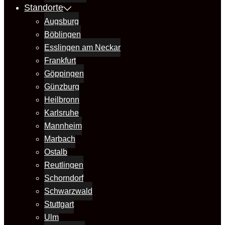
Standorte
Augsburg
Böblingen
Esslingen am Neckar
Frankfurt
Göppingen
Günzburg
Heilbronn
Karlsruhe
Mannheim
Marbach
Ostalb
Reutlingen
Schorndorf
Schwarzwald
Stuttgart
Ulm