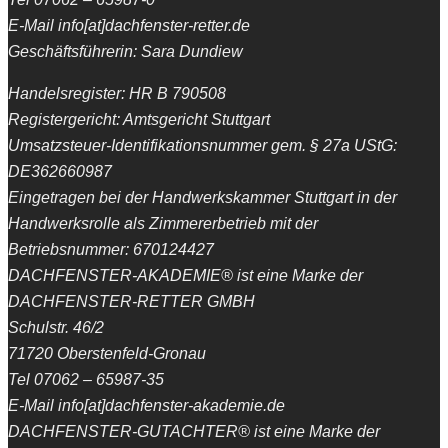
E-Mail info[at]dachfenster-retter.de
Geschäftsführerin: Sara Dundiew
Handelsregister: HR B 790508
Registergericht: Amtsgericht Stuttgart
Umsatzsteuer-Identifikationsnummer gem. § 27a UStG:
DE362660987
Eingetragen bei der Handwerkskammer Stuttgart in der
Handwerksrolle als Zimmererbetrieb mit der
Betriebsnummer: 670124427
DACHFENSTER-AKADEMIE® ist eine Marke der
DACHFENSTER-RETTER GMBH
Schulstr. 46/2
71720 Oberstenfeld-Gronau
Tel 07062 – 65987-35
E-Mail info[at]dachfenster-akademie.de
DACHFENSTER-GUTACHTER® ist eine Marke der