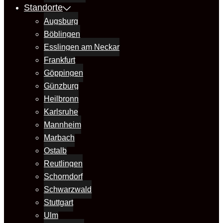
Standorte
Augsburg
Böblingen
Esslingen am Neckar
Frankfurt
Göppingen
Günzburg
Heilbronn
Karlsruhe
Mannheim
Marbach
Ostalb
Reutlingen
Schorndorf
Schwarzwald
Stuttgart
Ulm