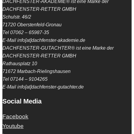
DACHFENSTER-AKADEMIE® ist eine Marke der
DACHFENSTER-RETTER GMBH
Schulstr. 46/2
71720 Oberstenfeld-Gronau
Tel 07062 – 65987-35
E-Mail info[at]dachfenster-akademie.de
DACHFENSTER-GUTACHTER® ist eine Marke der
DACHFENSTER-RETTER GMBH
Rathausplatz 10
71672 Marbach-Rielingshausen
Tel 07144 – 9104265
E-Mail info[at]dachfenster-gutachter.de
Social Media
Facebook
Youtube