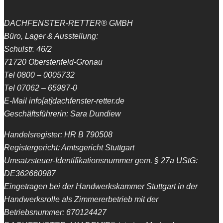
DACHFENSTER-RETTER® GMBH
Büro, Lager & Ausstellung:
Schulstr. 46/2
71720 Oberstenfeld-Gronau
Tel 0800 – 0005732
Tel 07062 – 65987-0
E-Mail info[at]dachfenster-retter.de
Geschäftsführerin: Sara Dundiew
Handelsregister: HR B 790508
Registergericht: Amtsgericht Stuttgart
Umsatzsteuer-Identifikationsnummer gem. § 27a UStG:
DE362660987
Eingetragen bei der Handwerkskammer Stuttgart in der
Handwerksrolle als Zimmererbetrieb mit der
Betriebsnummer: 670124427