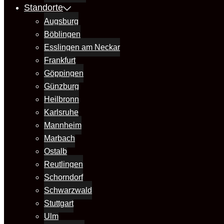
Standorte
Augsburg
Böblingen
Esslingen am Neckar
Frankfurt
Göppingen
Günzburg
Heilbronn
Karlsruhe
Mannheim
Marbach
Ostalb
Reutlingen
Schorndorf
Schwarzwald
Stuttgart
Ulm