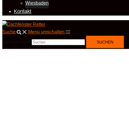
Wiesbaden
Kontakt
Suche
Menü umschalten
Suchen nach: