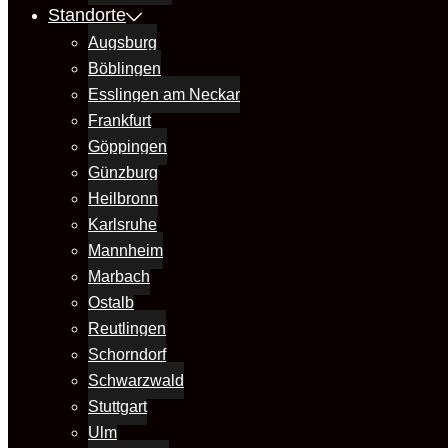
Standorte
Augsburg
Böblingen
Esslingen am Neckar
Frankfurt
Göppingen
Günzburg
Heilbronn
Karlsruhe
Mannheim
Marbach
Ostalb
Reutlingen
Schorndorf
Schwarzwald
Stuttgart
Ulm