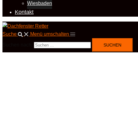
Wiesbaden
Kontakt
Suche
Menü umschalten
Suchen nach: