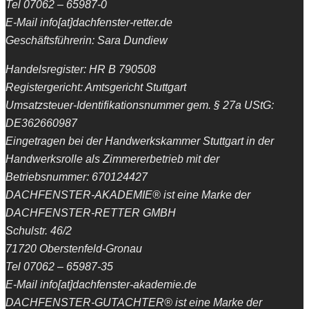
Tel 07062 – 65987-0
E-Mail info[at]dachfenster-retter.de
Geschäftsführerin: Sara Dundiew
Handelsregister: HR B 790508
Registergericht: Amtsgericht Stuttgart
Umsatzsteuer-Identifikationsnummer gem. § 27a UStG:
DE362660987
Eingetragen bei der Handwerkskammer Stuttgart in der
Handwerksrolle als Zimmererbetrieb mit der
Betriebsnummer: 670124427
DACHFENSTER-AKADEMIE® ist eine Marke der
DACHFENSTER-RETTER GMBH
Schulstr. 46/2
71720 Oberstenfeld-Gronau
Tel 07062 – 65987-35
E-Mail info[at]dachfenster-akademie.de
DACHFENSTER-GUTACHTER® ist eine Marke der