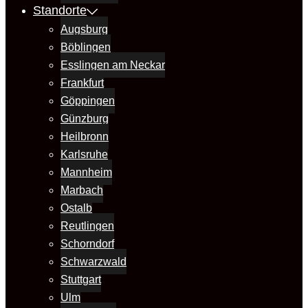
Standorte
Augsburg
Böblingen
Esslingen am Neckar
Frankfurt
Göppingen
Günzburg
Heilbronn
Karlsruhe
Mannheim
Marbach
Ostalb
Reutlingen
Schorndorf
Schwarzwald
Stuttgart
Ulm