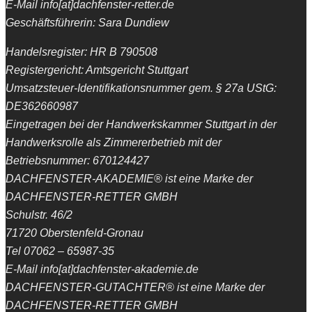
E-Mail info[at]dachfenster-retter.de
Geschäftsführerin: Sara Dundiew
Handelsregister: HR B 790508
Registergericht: Amtsgericht Stuttgart
Umsatzsteuer-Identifikationsnummer gem. § 27a UStG:
DE362660987
Eingetragen bei der Handwerkskammer Stuttgart in der
Handwerksrolle als Zimmererbetrieb mit der
Betriebsnummer: 670124427
DACHFENSTER-AKADEMIE® ist eine Marke der
DACHFENSTER-RETTER GMBH
Schulstr. 46/2
71720 Oberstenfeld-Gronau
Tel 07062 – 65987-35
E-Mail info[at]dachfenster-akademie.de
DACHFENSTER-GUTACHTER® ist eine Marke der
DACHFENSTER-RETTER GMBH