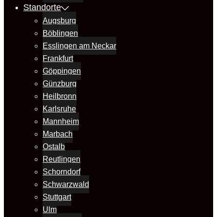
Standorte
Augsburg
Böblingen
Esslingen am Neckar
Frankfurt
Göppingen
Günzburg
Heilbronn
Karlsruhe
Mannheim
Marbach
Ostalb
Reutlingen
Schorndorf
Schwarzwald
Stuttgart
Ulm