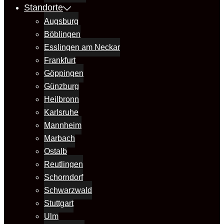
Standorte
Augsburg
Böblingen
Esslingen am Neckar
Frankfurt
Göppingen
Günzburg
Heilbronn
Karlsruhe
Mannheim
Marbach
Ostalb
Reutlingen
Schorndorf
Schwarzwald
Stuttgart
Ulm