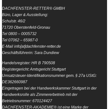
DACHFENSTER-RETTER® GMBH
Büro, Lager & Ausstellung:
Schulstr. 46/2
71720 Oberstenfeld-Gronau
Tel 0800 – 0005732
Tel 07062 – 65987-0
E-Mail info[at]dachfenster-retter.de
Geschäftsführerin: Sara Dundiew
Handelsregister: HR B 790508
Registergericht: Amtsgericht Stuttgart
Umsatzsteuer-Identifikationsnummer gem. § 27a UStG:
DE362660987
Eingetragen bei der Handwerkskammer Stuttgart in der
Handwerksrolle als Zimmererbetrieb mit der
Betriebsnummer: 670124427
DACHFENSTER-AKADEMIE® ist eine Marke der