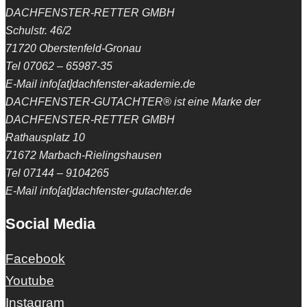
DACHFENSTER-RETTER GMBH
Schulstr. 46/2
71720 Oberstenfeld-Gronau
Tel 07062 – 65987-35
E-Mail info[at]dachfenster-akademie.de
DACHFENSTER-GUTACHTER® ist eine Marke der
DACHFENSTER-RETTER GMBH
Rathausplatz 10
71672 Marbach-Rielingshausen
Tel 07144 – 9104265
E-Mail info[at]dachfenster-gutachter.de
Social Media
Facebook
Youtube
Instagram