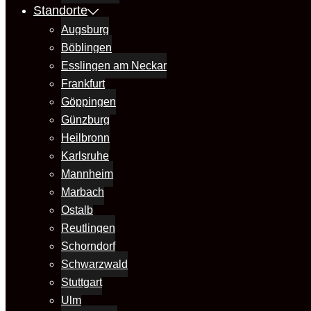
Standorte
Augsburg
Böblingen
Esslingen am Neckar
Frankfurt
Göppingen
Günzburg
Heilbronn
Karlsruhe
Mannheim
Marbach
Ostalb
Reutlingen
Schorndorf
Schwarzwald
Stuttgart
Ulm