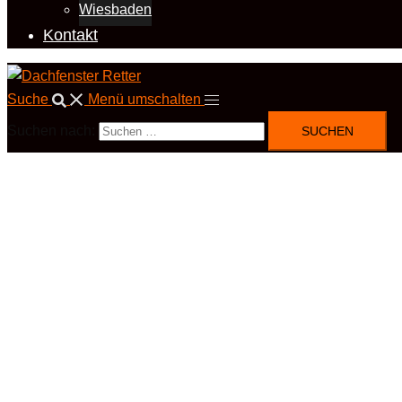
Wiesbaden
Kontakt
Suche
Menü umschalten
Suchen nach: