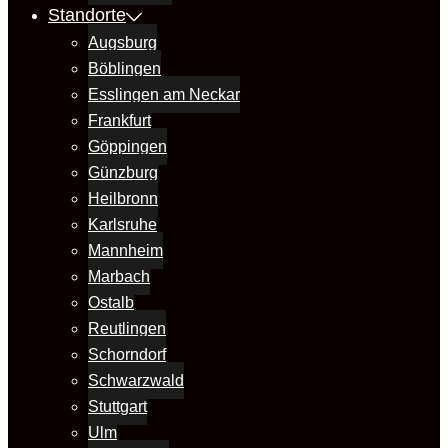
Standorte
Augsburg
Böblingen
Esslingen am Neckar
Frankfurt
Göppingen
Günzburg
Heilbronn
Karlsruhe
Mannheim
Marbach
Ostalb
Reutlingen
Schorndorf
Schwarzwald
Stuttgart
Ulm