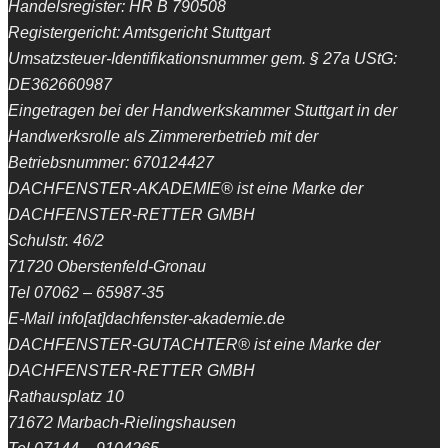
Handelsregister: HR B 790508
Registergericht: Amtsgericht Stuttgart
Umsatzsteuer-Identifikationsnummer gem. § 27a UStG:
DE362660987
Eingetragen bei der Handwerkskammer Stuttgart in der
Handwerksrolle als Zimmererbetrieb mit der
Betriebsnummer: 670124427
DACHFENSTER-AKADEMIE® ist eine Marke der
DACHFENSTER-RETTER GMBH
Schulstr. 46/2
71720 Oberstenfeld-Gronau
Tel 07062 – 65987-35
E-Mail info[at]dachfenster-akademie.de
DACHFENSTER-GUTACHTER® ist eine Marke der
DACHFENSTER-RETTER GMBH
Rathausplatz 10
71672 Marbach-Rielingshausen