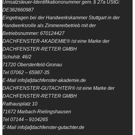
Umsatzsteuer-Identifikationsnummer gem. § 27a UStG:
DE362660987
Eingetragen bei der Handwerkskammer Stuttgart in der
Handwerksrolle als Zimmererbetrieb mit der
Betriebsnummer: 670124427
DACHFENSTER-AKADEMIE® ist eine Marke der
DACHFENSTER-RETTER GMBH
Schulstr. 46/2
71720 Oberstenfeld-Gronau
Tel 07062 – 65987-35
E-Mail info[at]dachfenster-akademie.de
DACHFENSTER-GUTACHTER® ist eine Marke der
DACHFENSTER-RETTER GMBH
Rathausplatz 10
71672 Marbach-Rielingshausen
Tel 07144 – 9104265
E-Mail info[at]dachfenster-gutachter.de