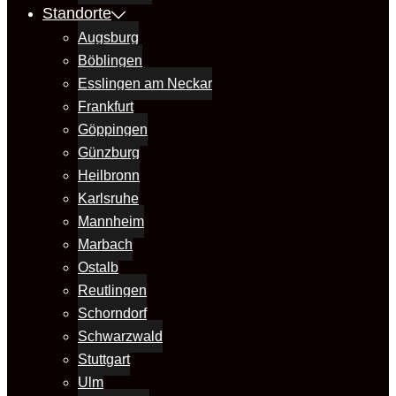
Standorte
Augsburg
Böblingen
Esslingen am Neckar
Frankfurt
Göppingen
Günzburg
Heilbronn
Karlsruhe
Mannheim
Marbach
Ostalb
Reutlingen
Schorndorf
Schwarzwald
Stuttgart
Ulm