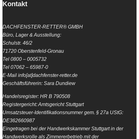
Kontakt
DACHFENSTER-RETTER® GMBH
Büro, Lager & Ausstellung:
Schulstr. 46/2
71720 Oberstenfeld-Gronau
Tel 0800 – 0005732
Tel 07062 – 65987-0
E-Mail info[at]dachfenster-retter.de
Geschäftsführerin: Sara Dundiew
Handelsregister: HR B 790508
Registergericht: Amtsgericht Stuttgart
Umsatzsteuer-Identifikationsnummer gem. § 27a UStG:
DE362660987
Eingetragen bei der Handwerkskammer Stuttgart in der
Handwerksrolle als Zimmererbetrieb mit der