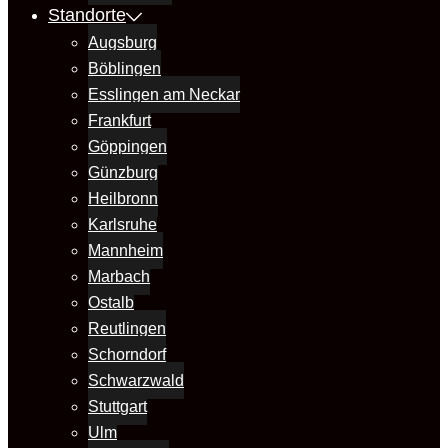
Standorte
Augsburg
Böblingen
Esslingen am Neckar
Frankfurt
Göppingen
Günzburg
Heilbronn
Karlsruhe
Mannheim
Marbach
Ostalb
Reutlingen
Schorndorf
Schwarzwald
Stuttgart
Ulm