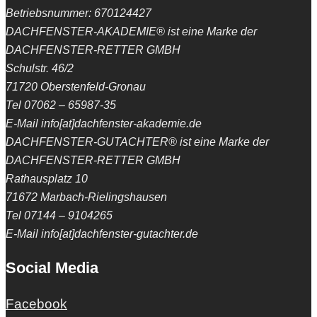
Betriebsnummer: 670124427
DACHFENSTER-AKADEMIE® ist eine Marke der
DACHFENSTER-RETTER GMBH
Schulstr. 46/2
71720 Oberstenfeld-Gronau
Tel 07062 – 65987-35
E-Mail info[at]dachfenster-akademie.de
DACHFENSTER-GUTACHTER® ist eine Marke der
DACHFENSTER-RETTER GMBH
Rathausplatz 10
71672 Marbach-Rielingshausen
Tel 07144 – 9104265
E-Mail info[at]dachfenster-gutachter.de
Social Media
Facebook