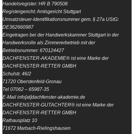
Handelsregister: HR B 790508
Registergericht: Amtsgericht Stuttgart
Umsatzsteuer-Identifikationsnummer gem. § 27a UStG:
DE362660987
Eingetragen bei der Handwerkskammer Stuttgart in der
Handwerksrolle als Zimmererbetrieb mit der
Betriebsnummer: 670124427
DACHFENSTER-AKADEMIE® ist eine Marke der
DACHFENSTER-RETTER GMBH
Schulstr. 46/2
71720 Oberstenfeld-Gronau
Tel 07062 – 65987-35
E-Mail info[at]dachfenster-akademie.de
DACHFENSTER-GUTACHTER® ist eine Marke der
DACHFENSTER-RETTER GMBH
Rathausplatz 10
71672 Marbach-Rielingshausen