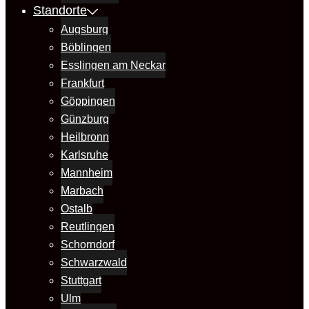
Standorte
Augsburg
Böblingen
Esslingen am Neckar
Frankfurt
Göppingen
Günzburg
Heilbronn
Karlsruhe
Mannheim
Marbach
Ostalb
Reutlingen
Schorndorf
Schwarzwald
Stuttgart
Ulm