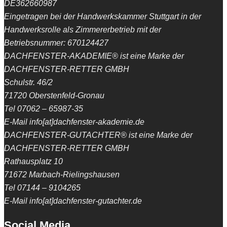
DE362660987
Eingetragen bei der Handwerkskammer Stuttgart in der
Handwerksrolle als Zimmererbetrieb mit der
Betriebsnummer: 670124427
DACHFENSTER-AKADEMIE® ist eine Marke der
DACHFENSTER-RETTER GMBH
Schulstr. 46/2
71720 Oberstenfeld-Gronau
Tel 07062 – 65987-35
E-Mail info[at]dachfenster-akademie.de
DACHFENSTER-GUTACHTER® ist eine Marke der
DACHFENSTER-RETTER GMBH
Rathausplatz 10
71672 Marbach-Rielingshausen
Tel 07144 – 9104265
E-Mail info[at]dachfenster-gutachter.de
Social Media