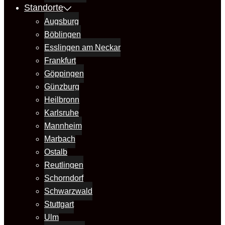
Standorte
Augsburg
Böblingen
Esslingen am Neckar
Frankfurt
Göppingen
Günzburg
Heilbronn
Karlsruhe
Mannheim
Marbach
Ostalb
Reutlingen
Schorndorf
Schwarzwald
Stuttgart
Ulm