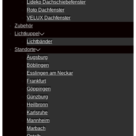
Lideko Dachschiebefenster
Roto Dachfenster
VELUX Dachfenster
Zubehör
Lichtkuppel
Lichtbänder
Standorte
Augsburg
Böblingen
Esslingen am Neckar
Frankfurt
Göppingen
Günzburg
Heilbronn
Karlsruhe
Mannheim
Marbach