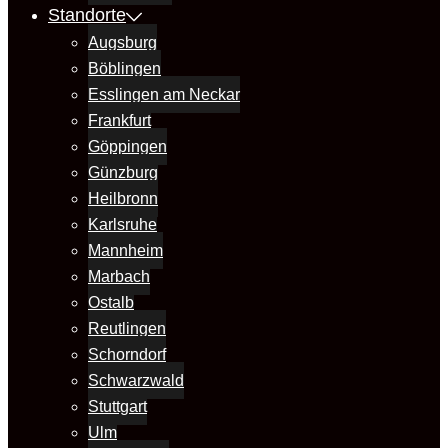
Standorte
Augsburg
Böblingen
Esslingen am Neckar
Frankfurt
Göppingen
Günzburg
Heilbronn
Karlsruhe
Mannheim
Marbach
Ostalb
Reutlingen
Schorndorf
Schwarzwald
Stuttgart
Ulm