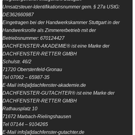
Umsatzsteuer-Identifikationsnummer gem. § 27a UStG:
DE362660987
Eingetragen bei der Handwerkskammer Stuttgart in der
Handwerksrolle als Zimmererbetrieb mit der
Betriebsnummer: 670124427
DACHFENSTER-AKADEMIE® ist eine Marke der
DACHFENSTER-RETTER GMBH
Schulstr. 46/2
71720 Oberstenfeld-Gronau
Tel 07062 – 65987-35
E-Mail info[at]dachfenster-akademie.de
DACHFENSTER-GUTACHTER® ist eine Marke der
DACHFENSTER-RETTER GMBH
Rathausplatz 10
71672 Marbach-Rielingshausen
Tel 07144 – 9104265
E-Mail info[at]dachfenster-gutachter.de