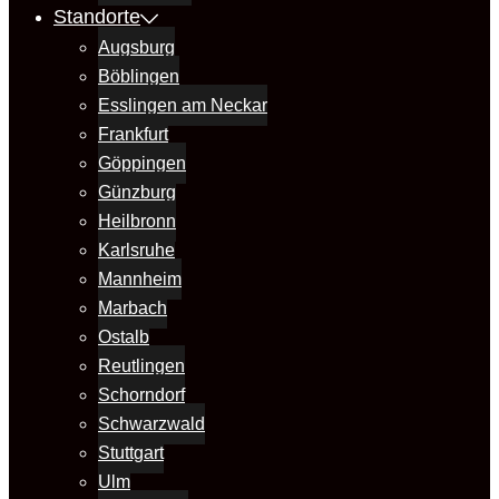
Standorte
Augsburg
Böblingen
Esslingen am Neckar
Frankfurt
Göppingen
Günzburg
Heilbronn
Karlsruhe
Mannheim
Marbach
Ostalb
Reutlingen
Schorndorf
Schwarzwald
Stuttgart
Ulm