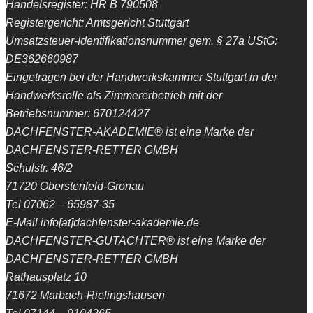
Handelsregister: HR B 790508
Registergericht: Amtsgericht Stuttgart
Umsatzsteuer-Identifikationsnummer gem. § 27a UStG:
DE362660987
Eingetragen bei der Handwerkskammer Stuttgart in der
Handwerksrolle als Zimmererbetrieb mit der
Betriebsnummer: 670124427
DACHFENSTER-AKADEMIE® ist eine Marke der
DACHFENSTER-RETTER GMBH
Schulstr. 46/2
71720 Oberstenfeld-Gronau
Tel 07062 – 65987-35
E-Mail info[at]dachfenster-akademie.de
DACHFENSTER-GUTACHTER® ist eine Marke der
DACHFENSTER-RETTER GMBH
Rathausplatz 10
71672 Marbach-Rielingshausen