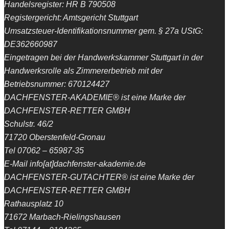
Handelsregister: HR B 790508
Registergericht: Amtsgericht Stuttgart
Umsatzsteuer-Identifikationsnummer gem. § 27a UStG:
DE362660987
Eingetragen bei der Handwerkskammer Stuttgart in der
Handwerksrolle als Zimmererbetrieb mit der
Betriebsnummer: 670124427
DACHFENSTER-AKADEMIE® ist eine Marke der
DACHFENSTER-RETTER GMBH
Schulstr. 46/2
71720 Oberstenfeld-Gronau
Tel 07062 – 65987-35
E-Mail info[at]dachfenster-akademie.de
DACHFENSTER-GUTACHTER® ist eine Marke der
DACHFENSTER-RETTER GMBH
Rathausplatz 10
71672 Marbach-Rielingshausen