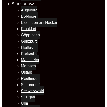
Standorte
Augsburg
Böblingen
Esslingen am Neckar
Frankfurt
Göppingen
Günzburg
Heilbronn
Karlsruhe
Mannheim
Marbach
Ostalb
Reutlingen
Schorndorf
Schwarzwald
Stuttgart
Ulm