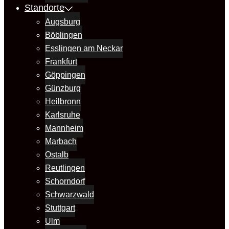
Standorte
Augsburg
Böblingen
Esslingen am Neckar
Frankfurt
Göppingen
Günzburg
Heilbronn
Karlsruhe
Mannheim
Marbach
Ostalb
Reutlingen
Schorndorf
Schwarzwald
Stuttgart
Ulm