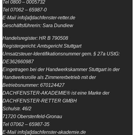
Tel 0800 – 0005732
Tel 07062 – 65987-0
E-Mail info[at]dachfenster-retter.de
Geschäftsführerin: Sara Dundiew
Handelsregister: HR B 790508
Registergericht: Amtsgericht Stuttgart
Umsatzsteuer-Identifikationsnummer gem. § 27a UStG:
DE362660987
Eingetragen bei der Handwerkskammer Stuttgart in der
Handwerksrolle als Zimmererbetrieb mit der
Betriebsnummer: 670124427
DACHFENSTER-AKADEMIE® ist eine Marke der
DACHFENSTER-RETTER GMBH
Schulstr. 46/2
71720 Oberstenfeld-Gronau
Tel 07062 – 65987-35
E-Mail info[at]dachfenster-akademie.de