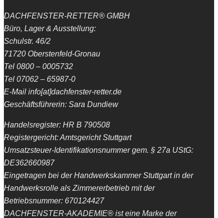
DACHFENSTER-RETTER® GMBH
Büro, Lager & Ausstellung:
Schulstr. 46/2
71720 Oberstenfeld-Gronau
Tel 0800 – 0005732
Tel 07062 – 65987-0
E-Mail info[at]dachfenster-retter.de
Geschäftsführerin: Sara Dundiew
Handelsregister: HR B 790508
Registergericht: Amtsgericht Stuttgart
Umsatzsteuer-Identifikationsnummer gem. § 27a UStG:
DE362660987
Eingetragen bei der Handwerkskammer Stuttgart in der
Handwerksrolle als Zimmererbetrieb mit der
Betriebsnummer: 670124427
DACHFENSTER-AKADEMIE® ist eine Marke der