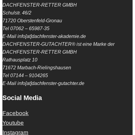
DACHFENSTER-RETTER GMBH
Schulstr. 46/2
71720 Oberstenfeld-Gronau
Tel 07062 – 65987-35
E-Mail info[at]dachfenster-akademie.de
DACHFENSTER-GUTACHTER® ist eine Marke der
DACHFENSTER-RETTER GMBH
Rathausplatz 10
71672 Marbach-Rielingshausen
Tel 07144 – 9104265
E-Mail info[at]dachfenster-gutachter.de
Social Media
Facebook
Youtube
Instagram