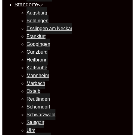
Standorte
Augsburg
Böblingen
Esslingen am Neckar
Frankfurt
Göppingen
Günzburg
Heilbronn
Karlsruhe
Mannheim
Marbach
Ostalb
Reutlingen
Schorndorf
Schwarzwald
Stuttgart
Ulm