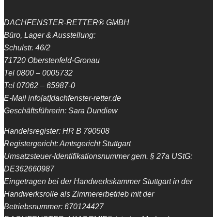
DACHFENSTER-RETTER® GMBH
Büro, Lager & Ausstellung:
Schulstr. 46/2
71720 Oberstenfeld-Gronau
Tel 0800 – 0005732
Tel 07062 – 65987-0
E-Mail info[at]dachfenster-retter.de
Geschäftsführerin: Sara Dundiew
Handelsregister: HR B 790508
Registergericht: Amtsgericht Stuttgart
Umsatzsteuer-Identifikationsnummer gem. § 27a UStG:
DE362660987
Eingetragen bei der Handwerkskammer Stuttgart in der
Handwerksrolle als Zimmererbetrieb mit der
Betriebsnummer: 670124427