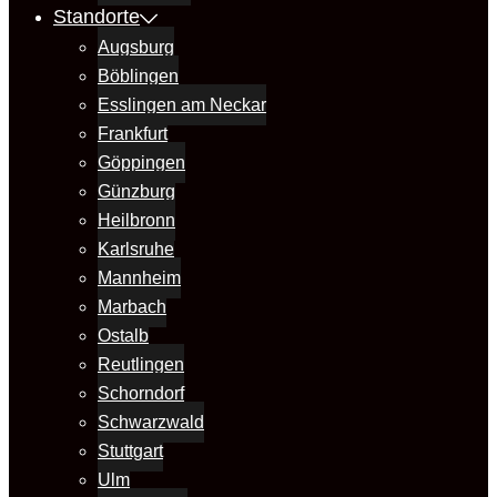
Standorte
Augsburg
Böblingen
Esslingen am Neckar
Frankfurt
Göppingen
Günzburg
Heilbronn
Karlsruhe
Mannheim
Marbach
Ostalb
Reutlingen
Schorndorf
Schwarzwald
Stuttgart
Ulm