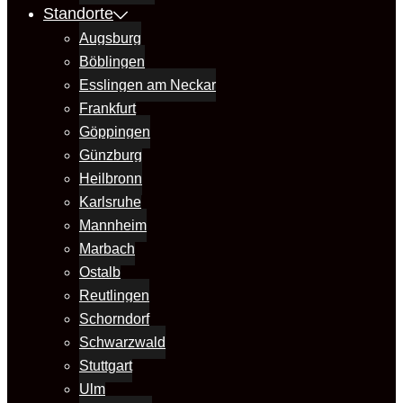
Standorte
Augsburg
Böblingen
Esslingen am Neckar
Frankfurt
Göppingen
Günzburg
Heilbronn
Karlsruhe
Mannheim
Marbach
Ostalb
Reutlingen
Schorndorf
Schwarzwald
Stuttgart
Ulm