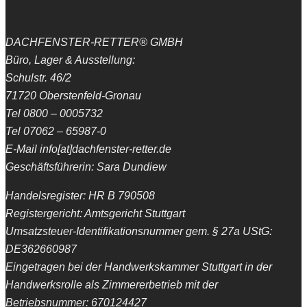
DACHFENSTER-RETTER® GMBH
Büro, Lager & Ausstellung:
Schulstr. 46/2
71720 Oberstenfeld-Gronau
Tel 0800 – 0005732
Tel 07062 – 65987-0
E-Mail info[at]dachfenster-retter.de
Geschäftsführerin: Sara Dundiew
Handelsregister: HR B 790508
Registergericht: Amtsgericht Stuttgart
Umsatzsteuer-Identifikationsnummer gem. § 27a UStG:
DE362660987
Eingetragen bei der Handwerkskammer Stuttgart in der
Handwerksrolle als Zimmererbetrieb mit der
Betriebsnummer: 670124427