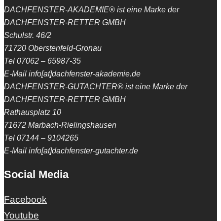
DACHFENSTER-AKADEMIE® ist eine Marke der
DACHFENSTER-RETTER GMBH
Schulstr. 46/2
71720 Oberstenfeld-Gronau
Tel 07062 – 65987-35
E-Mail info[at]dachfenster-akademie.de
DACHFENSTER-GUTACHTER® ist eine Marke der
DACHFENSTER-RETTER GMBH
Rathausplatz 10
71672 Marbach-Rielingshausen
Tel 07144 – 9104265
E-Mail info[at]dachfenster-gutachter.de
Social Media
Facebook
Youtube