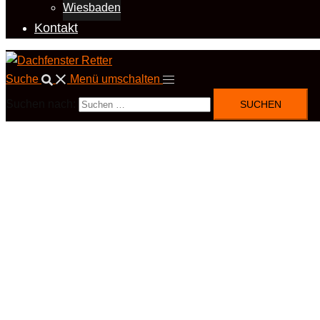
Wiesbaden
Kontakt
Suche
Menü umschalten
Suchen nach: