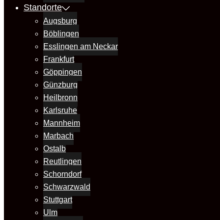
Standorte
Augsburg
Böblingen
Esslingen am Neckar
Frankfurt
Göppingen
Günzburg
Heilbronn
Karlsruhe
Mannheim
Marbach
Ostalb
Reutlingen
Schorndorf
Schwarzwald
Stuttgart
Ulm