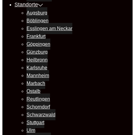
Standorte
Augsburg
Böblingen
Esslingen am Neckar
Frankfurt
Göppingen
Günzburg
Heilbronn
Karlsruhe
Mannheim
Marbach
Ostalb
Reutlingen
Schorndorf
Schwarzwald
Stuttgart
Ulm