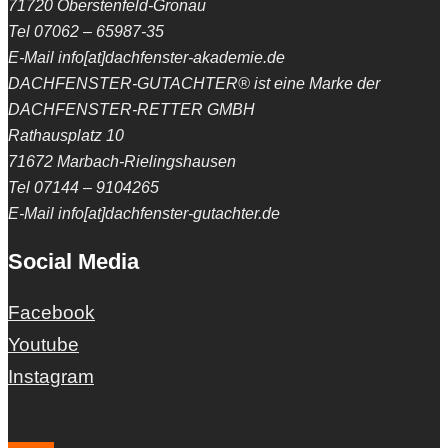
71720 Oberstenfeld-Gronau
Tel 07062 – 65987-35
E-Mail info[at]dachfenster-akademie.de
DACHFENSTER-GUTACHTER® ist eine Marke der
DACHFENSTER-RETTER GMBH
Rathausplatz 10
71672 Marbach-Rielingshausen
Tel 07144 – 9104265
E-Mail info[at]dachfenster-gutachter.de
Social Media
Facebook
Youtube
Instagram