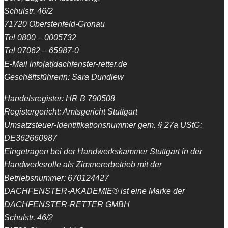
Schulstr. 46/2
71720 Oberstenfeld-Gronau
Tel 0800 – 0005732
Tel 07062 – 65987-0
E-Mail info[at]dachfenster-retter.de
Geschäftsführerin: Sara Dundiew
Handelsregister: HR B 790508
Registergericht: Amtsgericht Stuttgart
Umsatzsteuer-Identifikationsnummer gem. § 27a UStG:
DE362660987
Eingetragen bei der Handwerkskammer Stuttgart in der
Handwerksrolle als Zimmererbetrieb mit der
Betriebsnummer: 670124427
DACHFENSTER-AKADEMIE® ist eine Marke der
DACHFENSTER-RETTER GMBH
Schulstr. 46/2