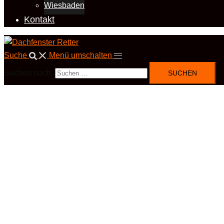
Wiesbaden
Kontakt
Suche
Menü umschalten
Suchen nach: