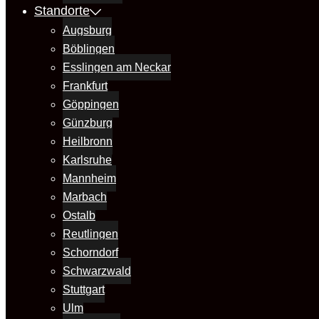
Standorte
Augsburg
Böblingen
Esslingen am Neckar
Frankfurt
Göppingen
Günzburg
Heilbronn
Karlsruhe
Mannheim
Marbach
Ostalb
Reutlingen
Schorndorf
Schwarzwald
Stuttgart
Ulm