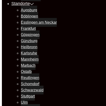
Standorte
Augsburg
Böblingen
Esslingen am Neckar
Frankfurt
Göppingen
Günzburg
Heilbronn
Karlsruhe
Mannheim
Marbach
Ostalb
Reutlingen
Schorndorf
Schwarzwald
Stuttgart
Ulm