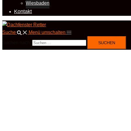
Wiesbaden
Kontakt
Suche
Menü umschalten
Suchen nach: