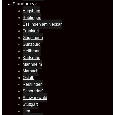
Standorte
Augsburg
Böblingen
Esslingen am Neckar
Frankfurt
Göppingen
Günzburg
Heilbronn
Karlsruhe
Mannheim
Marbach
Ostalb
Reutlingen
Schorndorf
Schwarzwald
Stuttgart
Ulm