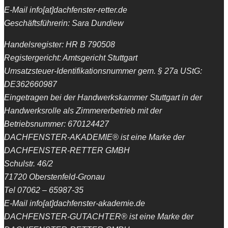
E-Mail info[at]dachfenster-retter.de
Geschäftsführerin: Sara Dundiew
Handelsregister: HR B 790508
Registergericht: Amtsgericht Stuttgart
Umsatzsteuer-Identifikationsnummer gem. § 27a UStG:
DE362660987
Eingetragen bei der Handwerkskammer Stuttgart in der
Handwerksrolle als Zimmererbetrieb mit der
Betriebsnummer: 670124427
DACHFENSTER-AKADEMIE® ist eine Marke der
DACHFENSTER-RETTER GMBH
Schulstr. 46/2
71720 Oberstenfeld-Gronau
Tel 07062 – 65987-35
E-Mail info[at]dachfenster-akademie.de
DACHFENSTER-GUTACHTER® ist eine Marke der