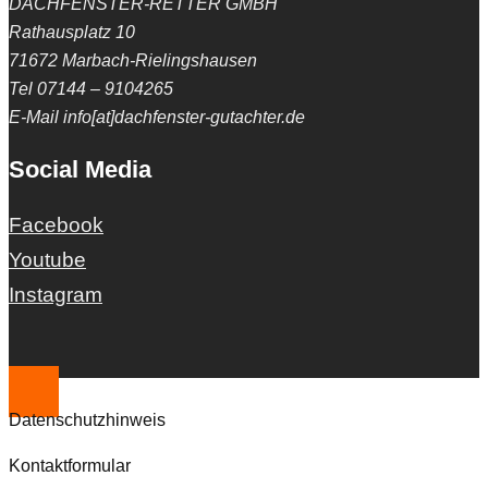
DACHFENSTER-RETTER GMBH
Rathausplatz 10
71672 Marbach-Rielingshausen
Tel 07144 – 9104265
E-Mail info[at]dachfenster-gutachter.de
Social Media
Facebook
Youtube
Instagram
Datenschutzhinweis
Kontaktformular