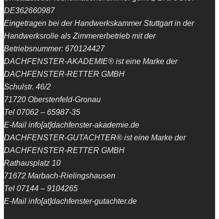
DE362660987
Eingetragen bei der Handwerkskammer Stuttgart in der
Handwerksrolle als Zimmererbetrieb mit der
Betriebsnummer: 670124427
DACHFENSTER-AKADEMIE® ist eine Marke der
DACHFENSTER-RETTER GMBH
Schulstr. 46/2
71720 Oberstenfeld-Gronau
Tel 07062 – 65987-35
E-Mail info[at]dachfenster-akademie.de
DACHFENSTER-GUTACHTER® ist eine Marke der
DACHFENSTER-RETTER GMBH
Rathausplatz 10
71672 Marbach-Rielingshausen
Tel 07144 – 9104265
E-Mail info[at]dachfenster-gutachter.de