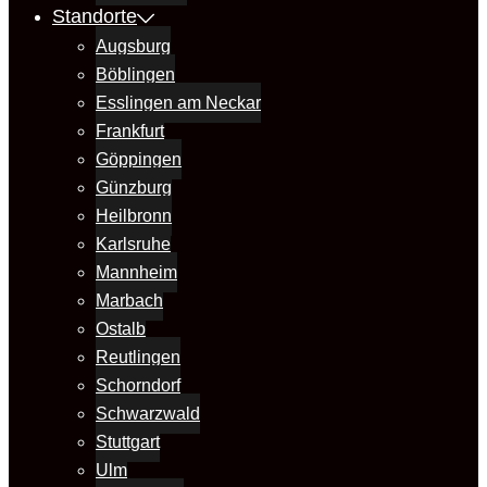
Standorte
Augsburg
Böblingen
Esslingen am Neckar
Frankfurt
Göppingen
Günzburg
Heilbronn
Karlsruhe
Mannheim
Marbach
Ostalb
Reutlingen
Schorndorf
Schwarzwald
Stuttgart
Ulm