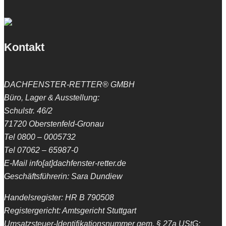
Kontakt
DACHFENSTER-RETTER® GMBH
Büro, Lager & Ausstellung:
Schulstr. 46/2
71720 Oberstenfeld-Gronau
Tel 0800 – 0005732
Tel 07062 – 65987-0
E-Mail info[at]dachfenster-retter.de
Geschäftsführerin: Sara Dundiew
Handelsregister: HR B 790508
Registergericht: Amtsgericht Stuttgart
Umsatzsteuer-Identifikationsnummer gem. § 27a UStG: