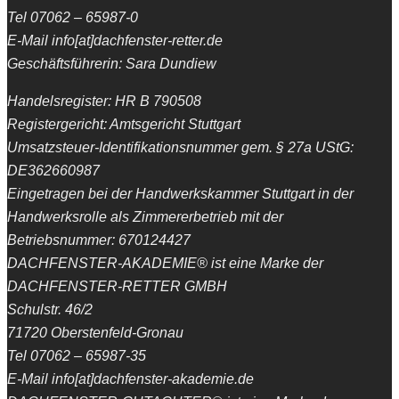
Tel 07062 – 65987-0
E-Mail info[at]dachfenster-retter.de
Geschäftsführerin: Sara Dundiew
Handelsregister: HR B 790508
Registergericht: Amtsgericht Stuttgart
Umsatzsteuer-Identifikationsnummer gem. § 27a UStG:
DE362660987
Eingetragen bei der Handwerkskammer Stuttgart in der
Handwerksrolle als Zimmererbetrieb mit der
Betriebsnummer: 670124427
DACHFENSTER-AKADEMIE® ist eine Marke der
DACHFENSTER-RETTER GMBH
Schulstr. 46/2
71720 Oberstenfeld-Gronau
Tel 07062 – 65987-35
E-Mail info[at]dachfenster-akademie.de