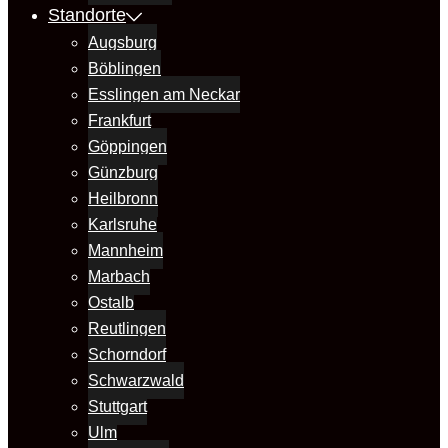
Standorte
Augsburg
Böblingen
Esslingen am Neckar
Frankfurt
Göppingen
Günzburg
Heilbronn
Karlsruhe
Mannheim
Marbach
Ostalb
Reutlingen
Schorndorf
Schwarzwald
Stuttgart
Ulm