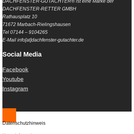
DACHFENSTER-GUTACHTER® ist eine Marke der
DACHFENSTER-RETTER GMBH
Rathausplatz 10
71672 Marbach-Rielingshausen
Tel 07144 – 9104265
E-Mail info[at]dachfenster-gutachter.de
Social Media
Facebook
Youtube
Instagram
Datenschutzhinweis