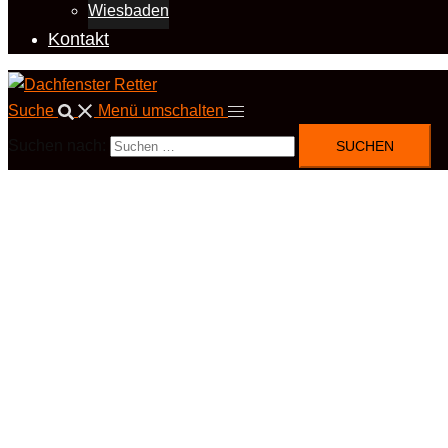
Wiesbaden
Kontakt
Suche
Menü umschalten
Suchen nach: