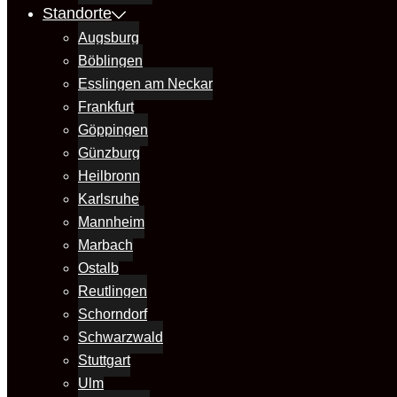
Standorte
Augsburg
Böblingen
Esslingen am Neckar
Frankfurt
Göppingen
Günzburg
Heilbronn
Karlsruhe
Mannheim
Marbach
Ostalb
Reutlingen
Schorndorf
Schwarzwald
Stuttgart
Ulm